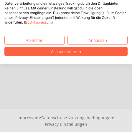
Datenverarbeitung und ein etwaiges Tracking durch den Drittanbieter
keinen Einfluss. Mit deiner Einstellung willigst du in die oben
beschriebenen Vorgänge ein. Du kannst deine Einwilligung (z. B. im Footer
unter „Privacy-Einstellungen“) jederzeit mit Wirkung für die Zukunft
widerrufen. (
BoD-Impressum
)
Ablehnen
Anpassen
Alle akzeptieren
·
·
·
Impressum
Datenschutz
Nutzungsbedingungen
Privacy-Einstellungen