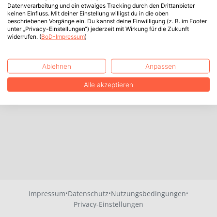
Datenverarbeitung und ein etwaiges Tracking durch den Drittanbieter
keinen Einfluss. Mit deiner Einstellung willigst du in die oben
beschriebenen Vorgänge ein. Du kannst deine Einwilligung (z. B. im Footer
unter „Privacy-Einstellungen“) jederzeit mit Wirkung für die Zukunft
widerrufen. (
BoD-Impressum
)
Ablehnen
Anpassen
Alle akzeptieren
·
·
·
Impressum
Datenschutz
Nutzungsbedingungen
Privacy-Einstellungen