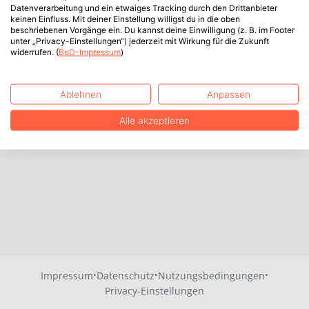
Datenverarbeitung und ein etwaiges Tracking durch den Drittanbieter
keinen Einfluss. Mit deiner Einstellung willigst du in die oben
beschriebenen Vorgänge ein. Du kannst deine Einwilligung (z. B. im Footer
unter „Privacy-Einstellungen“) jederzeit mit Wirkung für die Zukunft
widerrufen. (
BoD-Impressum
)
Ablehnen
Anpassen
Alle akzeptieren
·
·
·
Impressum
Datenschutz
Nutzungsbedingungen
Privacy-Einstellungen