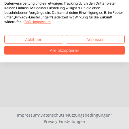
Datenverarbeitung und ein etwaiges Tracking durch den Drittanbieter
keinen Einfluss. Mit deiner Einstellung willigst du in die oben
beschriebenen Vorgänge ein. Du kannst deine Einwilligung (z. B. im Footer
unter „Privacy-Einstellungen“) jederzeit mit Wirkung für die Zukunft
widerrufen. (
BoD-Impressum
)
Ablehnen
Anpassen
Alle akzeptieren
·
·
·
Impressum
Datenschutz
Nutzungsbedingungen
Privacy-Einstellungen