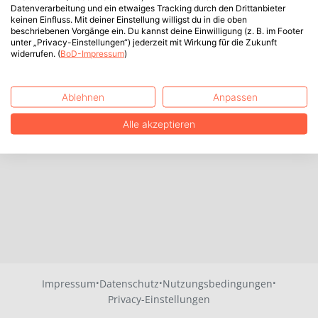
Datenverarbeitung und ein etwaiges Tracking durch den Drittanbieter
keinen Einfluss. Mit deiner Einstellung willigst du in die oben
beschriebenen Vorgänge ein. Du kannst deine Einwilligung (z. B. im Footer
unter „Privacy-Einstellungen“) jederzeit mit Wirkung für die Zukunft
widerrufen. (
BoD-Impressum
)
Ablehnen
Anpassen
Alle akzeptieren
·
·
·
Impressum
Datenschutz
Nutzungsbedingungen
Privacy-Einstellungen