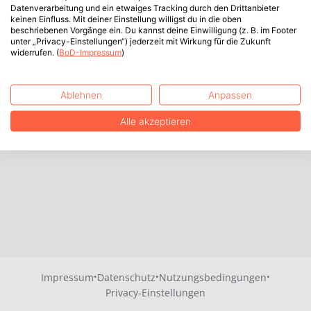
Datenverarbeitung und ein etwaiges Tracking durch den Drittanbieter
keinen Einfluss. Mit deiner Einstellung willigst du in die oben
beschriebenen Vorgänge ein. Du kannst deine Einwilligung (z. B. im Footer
unter „Privacy-Einstellungen“) jederzeit mit Wirkung für die Zukunft
widerrufen. (
BoD-Impressum
)
Ablehnen
Anpassen
Alle akzeptieren
·
·
·
Impressum
Datenschutz
Nutzungsbedingungen
Privacy-Einstellungen