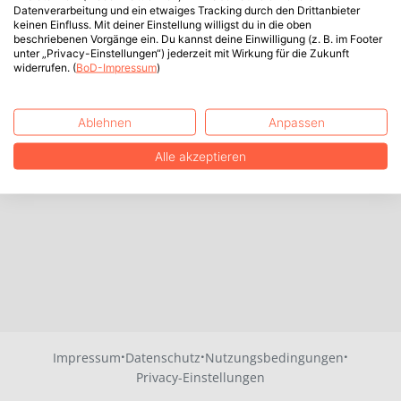
Datenverarbeitung und ein etwaiges Tracking durch den Drittanbieter
keinen Einfluss. Mit deiner Einstellung willigst du in die oben
beschriebenen Vorgänge ein. Du kannst deine Einwilligung (z. B. im Footer
unter „Privacy-Einstellungen“) jederzeit mit Wirkung für die Zukunft
widerrufen. (
BoD-Impressum
)
Ablehnen
Anpassen
Alle akzeptieren
·
·
·
Impressum
Datenschutz
Nutzungsbedingungen
Privacy-Einstellungen