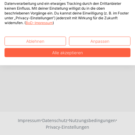
Datenverarbeitung und ein etwaiges Tracking durch den Drittanbieter
keinen Einfluss. Mit deiner Einstellung willigst du in die oben
beschriebenen Vorgänge ein. Du kannst deine Einwilligung (z. B. im Footer
unter „Privacy-Einstellungen“) jederzeit mit Wirkung für die Zukunft
widerrufen. (
BoD-Impressum
)
Ablehnen
Anpassen
Alle akzeptieren
·
·
·
Impressum
Datenschutz
Nutzungsbedingungen
Privacy-Einstellungen