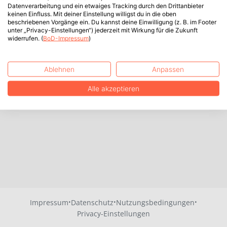
Datenverarbeitung und ein etwaiges Tracking durch den Drittanbieter
keinen Einfluss. Mit deiner Einstellung willigst du in die oben
beschriebenen Vorgänge ein. Du kannst deine Einwilligung (z. B. im Footer
unter „Privacy-Einstellungen“) jederzeit mit Wirkung für die Zukunft
widerrufen. (
BoD-Impressum
)
Ablehnen
Anpassen
Alle akzeptieren
·
·
·
Impressum
Datenschutz
Nutzungsbedingungen
Privacy-Einstellungen