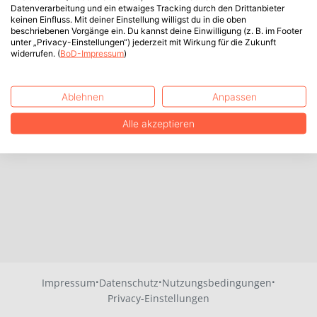
Datenverarbeitung und ein etwaiges Tracking durch den Drittanbieter
keinen Einfluss. Mit deiner Einstellung willigst du in die oben
beschriebenen Vorgänge ein. Du kannst deine Einwilligung (z. B. im Footer
unter „Privacy-Einstellungen“) jederzeit mit Wirkung für die Zukunft
widerrufen. (
BoD-Impressum
)
Ablehnen
Anpassen
Alle akzeptieren
·
·
·
Impressum
Datenschutz
Nutzungsbedingungen
Privacy-Einstellungen