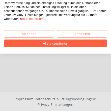
Datenverarbeitung und ein etwaiges Tracking durch den Drittanbieter
keinen Einfluss. Mit deiner Einstellung willigst du in die oben
beschriebenen Vorgänge ein. Du kannst deine Einwilligung (z. B. im Footer
unter „Privacy-Einstellungen“) jederzeit mit Wirkung für die Zukunft
widerrufen. (
BoD-Impressum
)
Ablehnen
Anpassen
Alle akzeptieren
·
·
·
Impressum
Datenschutz
Nutzungsbedingungen
Privacy-Einstellungen