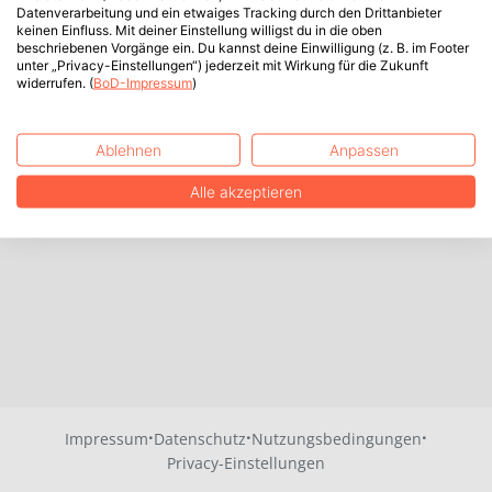
Datenverarbeitung und ein etwaiges Tracking durch den Drittanbieter
keinen Einfluss. Mit deiner Einstellung willigst du in die oben
beschriebenen Vorgänge ein. Du kannst deine Einwilligung (z. B. im Footer
unter „Privacy-Einstellungen“) jederzeit mit Wirkung für die Zukunft
widerrufen. (
BoD-Impressum
)
Ablehnen
Anpassen
Alle akzeptieren
·
·
·
Impressum
Datenschutz
Nutzungsbedingungen
Privacy-Einstellungen