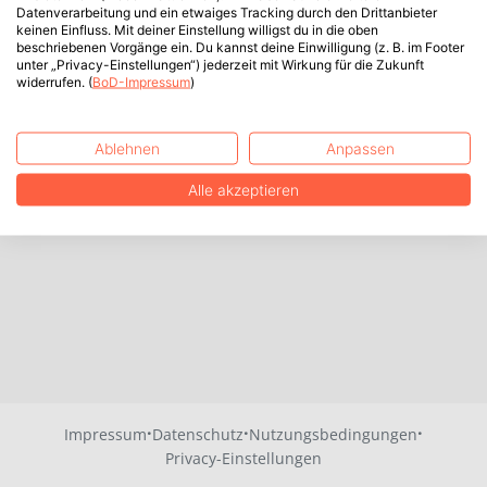
Datenverarbeitung und ein etwaiges Tracking durch den Drittanbieter
keinen Einfluss. Mit deiner Einstellung willigst du in die oben
beschriebenen Vorgänge ein. Du kannst deine Einwilligung (z. B. im Footer
unter „Privacy-Einstellungen“) jederzeit mit Wirkung für die Zukunft
widerrufen. (
BoD-Impressum
)
Ablehnen
Anpassen
Alle akzeptieren
·
·
·
Impressum
Datenschutz
Nutzungsbedingungen
Privacy-Einstellungen