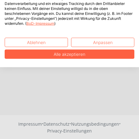
Datenverarbeitung und ein etwaiges Tracking durch den Drittanbieter
keinen Einfluss. Mit deiner Einstellung willigst du in die oben
beschriebenen Vorgänge ein. Du kannst deine Einwilligung (z. B. im Footer
unter „Privacy-Einstellungen“) jederzeit mit Wirkung für die Zukunft
widerrufen. (
BoD-Impressum
)
Ablehnen
Anpassen
Alle akzeptieren
·
·
·
Impressum
Datenschutz
Nutzungsbedingungen
Privacy-Einstellungen