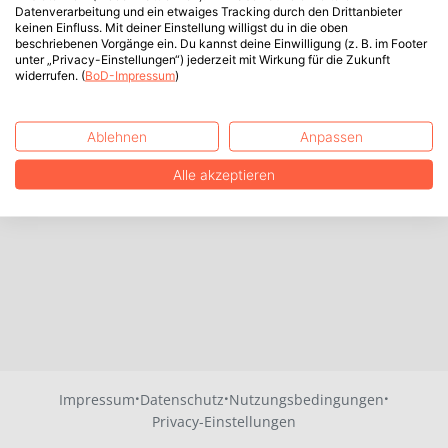
Datenverarbeitung und ein etwaiges Tracking durch den Drittanbieter
keinen Einfluss. Mit deiner Einstellung willigst du in die oben
beschriebenen Vorgänge ein. Du kannst deine Einwilligung (z. B. im Footer
unter „Privacy-Einstellungen“) jederzeit mit Wirkung für die Zukunft
widerrufen. (
BoD-Impressum
)
Ablehnen
Anpassen
Alle akzeptieren
·
·
·
Impressum
Datenschutz
Nutzungsbedingungen
Privacy-Einstellungen