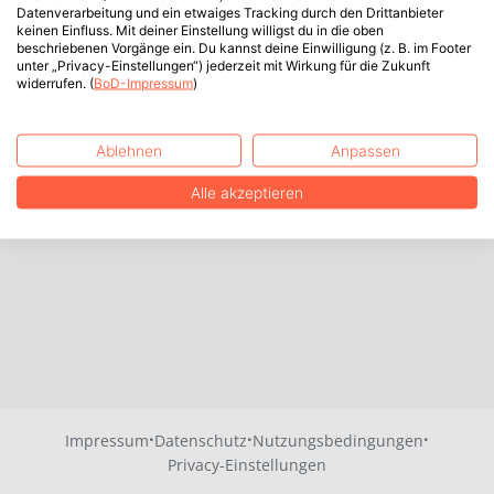
Datenverarbeitung und ein etwaiges Tracking durch den Drittanbieter
keinen Einfluss. Mit deiner Einstellung willigst du in die oben
beschriebenen Vorgänge ein. Du kannst deine Einwilligung (z. B. im Footer
unter „Privacy-Einstellungen“) jederzeit mit Wirkung für die Zukunft
widerrufen. (
BoD-Impressum
)
Ablehnen
Anpassen
Alle akzeptieren
·
·
·
Impressum
Datenschutz
Nutzungsbedingungen
Privacy-Einstellungen