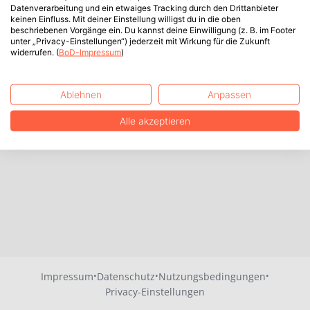
Datenverarbeitung und ein etwaiges Tracking durch den Drittanbieter
keinen Einfluss. Mit deiner Einstellung willigst du in die oben
beschriebenen Vorgänge ein. Du kannst deine Einwilligung (z. B. im Footer
unter „Privacy-Einstellungen“) jederzeit mit Wirkung für die Zukunft
widerrufen. (
BoD-Impressum
)
Ablehnen
Anpassen
Alle akzeptieren
·
·
·
Impressum
Datenschutz
Nutzungsbedingungen
Privacy-Einstellungen