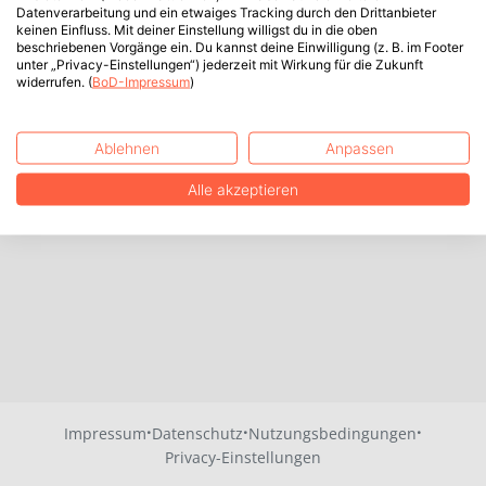
Datenverarbeitung und ein etwaiges Tracking durch den Drittanbieter
keinen Einfluss. Mit deiner Einstellung willigst du in die oben
beschriebenen Vorgänge ein. Du kannst deine Einwilligung (z. B. im Footer
unter „Privacy-Einstellungen“) jederzeit mit Wirkung für die Zukunft
widerrufen. (
BoD-Impressum
)
Ablehnen
Anpassen
Alle akzeptieren
·
·
·
Impressum
Datenschutz
Nutzungsbedingungen
Privacy-Einstellungen