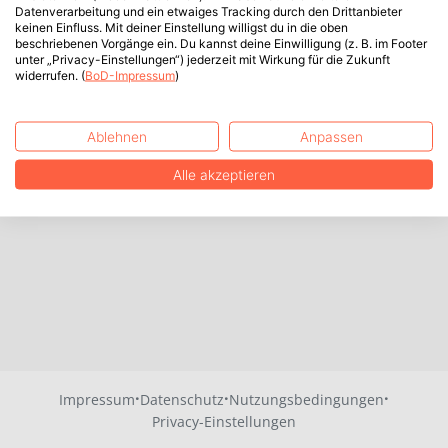
Datenverarbeitung und ein etwaiges Tracking durch den Drittanbieter
keinen Einfluss. Mit deiner Einstellung willigst du in die oben
beschriebenen Vorgänge ein. Du kannst deine Einwilligung (z. B. im Footer
unter „Privacy-Einstellungen“) jederzeit mit Wirkung für die Zukunft
widerrufen. (
BoD-Impressum
)
Ablehnen
Anpassen
Alle akzeptieren
·
·
·
Impressum
Datenschutz
Nutzungsbedingungen
Privacy-Einstellungen