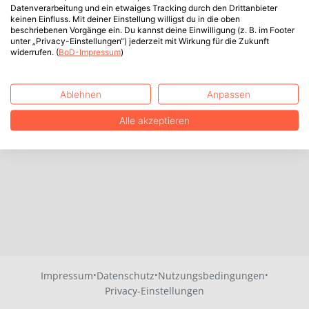
Datenverarbeitung und ein etwaiges Tracking durch den Drittanbieter
keinen Einfluss. Mit deiner Einstellung willigst du in die oben
beschriebenen Vorgänge ein. Du kannst deine Einwilligung (z. B. im Footer
unter „Privacy-Einstellungen“) jederzeit mit Wirkung für die Zukunft
widerrufen. (
BoD-Impressum
)
Ablehnen
Anpassen
Alle akzeptieren
·
·
·
Impressum
Datenschutz
Nutzungsbedingungen
Privacy-Einstellungen