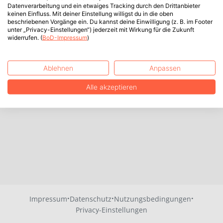
Datenverarbeitung und ein etwaiges Tracking durch den Drittanbieter
keinen Einfluss. Mit deiner Einstellung willigst du in die oben
beschriebenen Vorgänge ein. Du kannst deine Einwilligung (z. B. im Footer
unter „Privacy-Einstellungen“) jederzeit mit Wirkung für die Zukunft
widerrufen. (
BoD-Impressum
)
Ablehnen
Anpassen
Alle akzeptieren
·
·
·
Impressum
Datenschutz
Nutzungsbedingungen
Privacy-Einstellungen