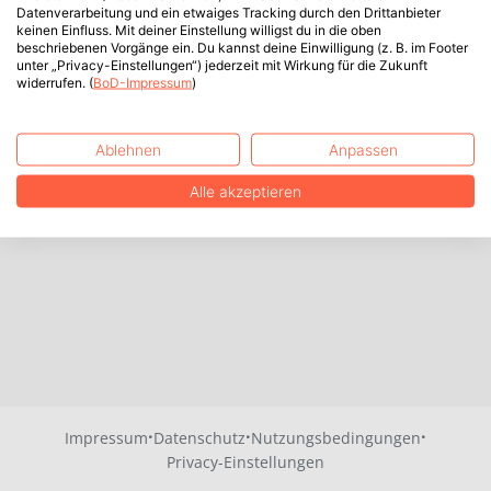
Datenverarbeitung und ein etwaiges Tracking durch den Drittanbieter
keinen Einfluss. Mit deiner Einstellung willigst du in die oben
beschriebenen Vorgänge ein. Du kannst deine Einwilligung (z. B. im Footer
unter „Privacy-Einstellungen“) jederzeit mit Wirkung für die Zukunft
widerrufen. (
BoD-Impressum
)
Ablehnen
Anpassen
Alle akzeptieren
·
·
·
Impressum
Datenschutz
Nutzungsbedingungen
Privacy-Einstellungen