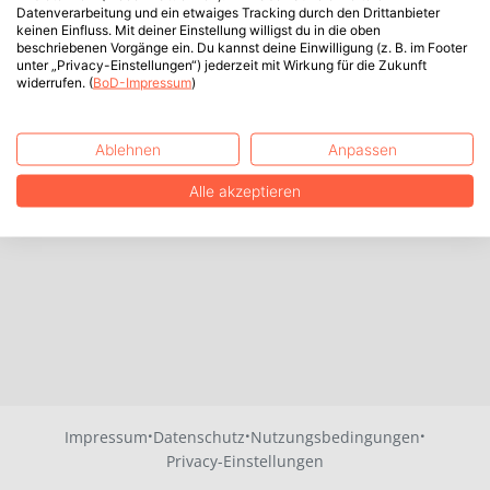
Datenverarbeitung und ein etwaiges Tracking durch den Drittanbieter
keinen Einfluss. Mit deiner Einstellung willigst du in die oben
beschriebenen Vorgänge ein. Du kannst deine Einwilligung (z. B. im Footer
unter „Privacy-Einstellungen“) jederzeit mit Wirkung für die Zukunft
widerrufen. (
BoD-Impressum
)
Ablehnen
Anpassen
Alle akzeptieren
·
·
·
Impressum
Datenschutz
Nutzungsbedingungen
Privacy-Einstellungen