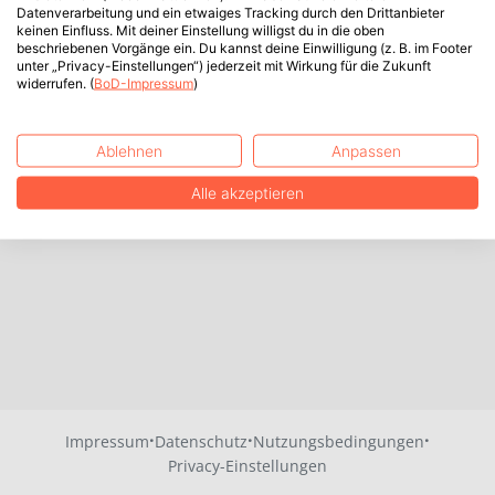
Datenverarbeitung und ein etwaiges Tracking durch den Drittanbieter
keinen Einfluss. Mit deiner Einstellung willigst du in die oben
beschriebenen Vorgänge ein. Du kannst deine Einwilligung (z. B. im Footer
unter „Privacy-Einstellungen“) jederzeit mit Wirkung für die Zukunft
widerrufen. (
BoD-Impressum
)
Ablehnen
Anpassen
Alle akzeptieren
·
·
·
Impressum
Datenschutz
Nutzungsbedingungen
Privacy-Einstellungen