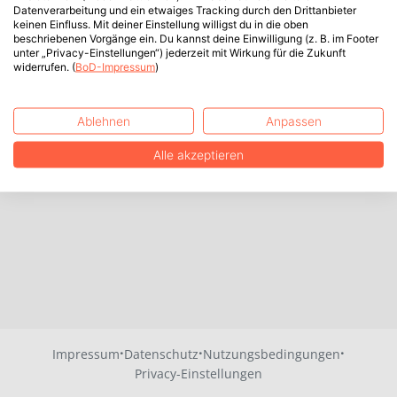
Datenverarbeitung und ein etwaiges Tracking durch den Drittanbieter
keinen Einfluss. Mit deiner Einstellung willigst du in die oben
beschriebenen Vorgänge ein. Du kannst deine Einwilligung (z. B. im Footer
unter „Privacy-Einstellungen“) jederzeit mit Wirkung für die Zukunft
widerrufen. (
BoD-Impressum
)
Ablehnen
Anpassen
Alle akzeptieren
·
·
·
Impressum
Datenschutz
Nutzungsbedingungen
Privacy-Einstellungen