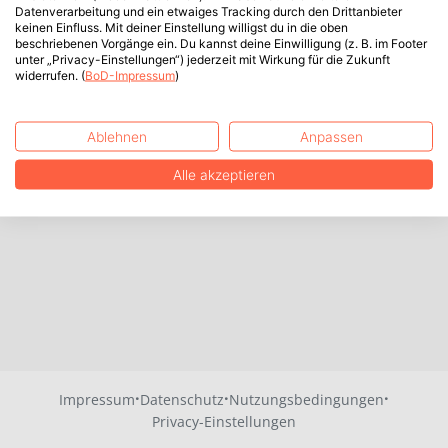
Datenverarbeitung und ein etwaiges Tracking durch den Drittanbieter
keinen Einfluss. Mit deiner Einstellung willigst du in die oben
beschriebenen Vorgänge ein. Du kannst deine Einwilligung (z. B. im Footer
unter „Privacy-Einstellungen“) jederzeit mit Wirkung für die Zukunft
widerrufen. (
BoD-Impressum
)
Ablehnen
Anpassen
Alle akzeptieren
·
·
·
Impressum
Datenschutz
Nutzungsbedingungen
Privacy-Einstellungen