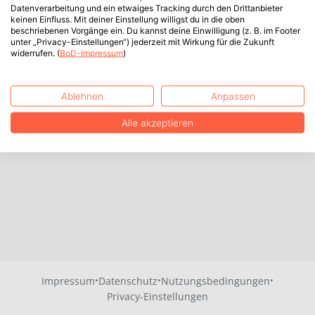
Datenverarbeitung und ein etwaiges Tracking durch den Drittanbieter
keinen Einfluss. Mit deiner Einstellung willigst du in die oben
beschriebenen Vorgänge ein. Du kannst deine Einwilligung (z. B. im Footer
unter „Privacy-Einstellungen“) jederzeit mit Wirkung für die Zukunft
widerrufen. (
BoD-Impressum
)
Ablehnen
Anpassen
Alle akzeptieren
·
·
·
Impressum
Datenschutz
Nutzungsbedingungen
Privacy-Einstellungen