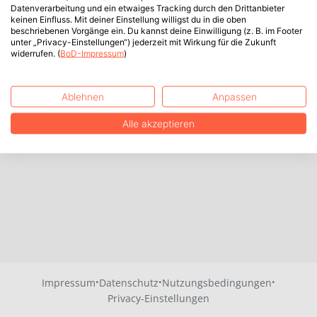
Datenverarbeitung und ein etwaiges Tracking durch den Drittanbieter
keinen Einfluss. Mit deiner Einstellung willigst du in die oben
beschriebenen Vorgänge ein. Du kannst deine Einwilligung (z. B. im Footer
unter „Privacy-Einstellungen“) jederzeit mit Wirkung für die Zukunft
widerrufen. (
BoD-Impressum
)
Ablehnen
Anpassen
Alle akzeptieren
·
·
·
Impressum
Datenschutz
Nutzungsbedingungen
Privacy-Einstellungen