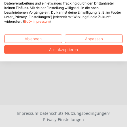
Datenverarbeitung und ein etwaiges Tracking durch den Drittanbieter
keinen Einfluss. Mit deiner Einstellung willigst du in die oben
beschriebenen Vorgänge ein. Du kannst deine Einwilligung (z. B. im Footer
unter „Privacy-Einstellungen“) jederzeit mit Wirkung für die Zukunft
widerrufen. (
BoD-Impressum
)
Ablehnen
Anpassen
Alle akzeptieren
·
·
·
Impressum
Datenschutz
Nutzungsbedingungen
Privacy-Einstellungen