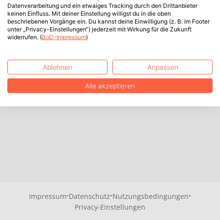
Datenverarbeitung und ein etwaiges Tracking durch den Drittanbieter
keinen Einfluss. Mit deiner Einstellung willigst du in die oben
beschriebenen Vorgänge ein. Du kannst deine Einwilligung (z. B. im Footer
unter „Privacy-Einstellungen“) jederzeit mit Wirkung für die Zukunft
widerrufen. (
BoD-Impressum
)
Ablehnen
Anpassen
Alle akzeptieren
·
·
·
Impressum
Datenschutz
Nutzungsbedingungen
Privacy-Einstellungen