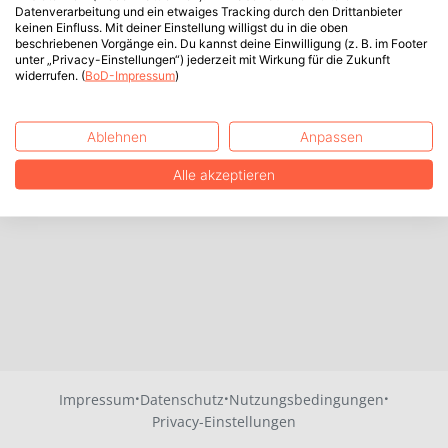
Datenverarbeitung und ein etwaiges Tracking durch den Drittanbieter
keinen Einfluss. Mit deiner Einstellung willigst du in die oben
beschriebenen Vorgänge ein. Du kannst deine Einwilligung (z. B. im Footer
unter „Privacy-Einstellungen“) jederzeit mit Wirkung für die Zukunft
widerrufen. (
BoD-Impressum
)
Ablehnen
Anpassen
Alle akzeptieren
·
·
·
Impressum
Datenschutz
Nutzungsbedingungen
Privacy-Einstellungen