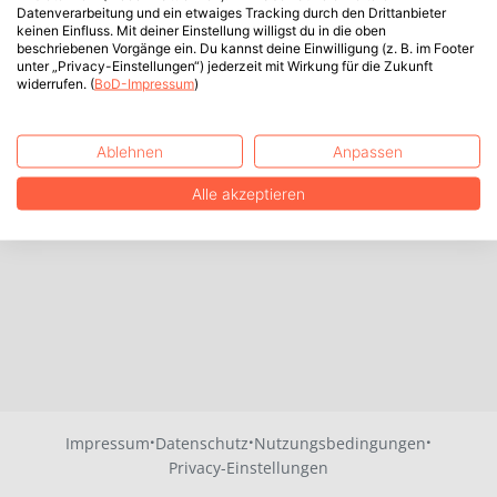
Datenverarbeitung und ein etwaiges Tracking durch den Drittanbieter
keinen Einfluss. Mit deiner Einstellung willigst du in die oben
beschriebenen Vorgänge ein. Du kannst deine Einwilligung (z. B. im Footer
unter „Privacy-Einstellungen“) jederzeit mit Wirkung für die Zukunft
widerrufen. (
BoD-Impressum
)
Ablehnen
Anpassen
Alle akzeptieren
·
·
·
Impressum
Datenschutz
Nutzungsbedingungen
Privacy-Einstellungen