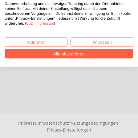
Datenverarbeitung und ein etwaiges Tracking durch den Drittanbieter
keinen Einfluss. Mit deiner Einstellung willigst du in die oben
beschriebenen Vorgänge ein. Du kannst deine Einwilligung (z. B. im Footer
unter „Privacy-Einstellungen“) jederzeit mit Wirkung für die Zukunft
widerrufen. (
BoD-Impressum
)
Ablehnen
Anpassen
Alle akzeptieren
·
·
·
Impressum
Datenschutz
Nutzungsbedingungen
Privacy-Einstellungen