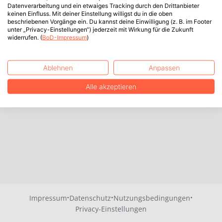
Datenverarbeitung und ein etwaiges Tracking durch den Drittanbieter
keinen Einfluss. Mit deiner Einstellung willigst du in die oben
beschriebenen Vorgänge ein. Du kannst deine Einwilligung (z. B. im Footer
unter „Privacy-Einstellungen“) jederzeit mit Wirkung für die Zukunft
widerrufen. (
BoD-Impressum
)
Ablehnen
Anpassen
Alle akzeptieren
·
·
·
Impressum
Datenschutz
Nutzungsbedingungen
Privacy-Einstellungen