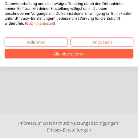
Datenverarbeitung und ein etwaiges Tracking durch den Drittanbieter
keinen Einfluss. Mit deiner Einstellung willigst du in die oben
beschriebenen Vorgänge ein. Du kannst deine Einwilligung (z. B. im Footer
unter „Privacy-Einstellungen“) jederzeit mit Wirkung für die Zukunft
widerrufen. (
BoD-Impressum
)
Ablehnen
Anpassen
Alle akzeptieren
·
·
·
Impressum
Datenschutz
Nutzungsbedingungen
Privacy-Einstellungen