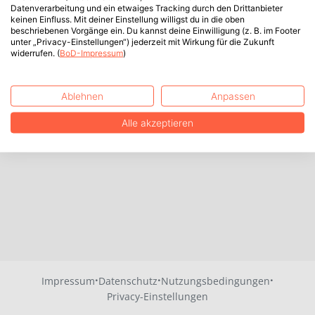
Datenverarbeitung und ein etwaiges Tracking durch den Drittanbieter
keinen Einfluss. Mit deiner Einstellung willigst du in die oben
beschriebenen Vorgänge ein. Du kannst deine Einwilligung (z. B. im Footer
unter „Privacy-Einstellungen“) jederzeit mit Wirkung für die Zukunft
widerrufen. (
BoD-Impressum
)
Ablehnen
Anpassen
Alle akzeptieren
·
·
·
Impressum
Datenschutz
Nutzungsbedingungen
Privacy-Einstellungen