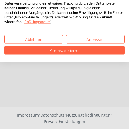
Datenverarbeitung und ein etwaiges Tracking durch den Drittanbieter
keinen Einfluss. Mit deiner Einstellung willigst du in die oben
beschriebenen Vorgänge ein. Du kannst deine Einwilligung (z. B. im Footer
unter „Privacy-Einstellungen“) jederzeit mit Wirkung für die Zukunft
widerrufen. (
BoD-Impressum
)
Ablehnen
Anpassen
Alle akzeptieren
·
·
·
Impressum
Datenschutz
Nutzungsbedingungen
Privacy-Einstellungen