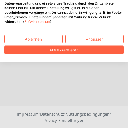
Datenverarbeitung und ein etwaiges Tracking durch den Drittanbieter
keinen Einfluss. Mit deiner Einstellung willigst du in die oben
beschriebenen Vorgänge ein. Du kannst deine Einwilligung (z. B. im Footer
unter „Privacy-Einstellungen“) jederzeit mit Wirkung für die Zukunft
widerrufen. (
BoD-Impressum
)
Ablehnen
Anpassen
Alle akzeptieren
·
·
·
Impressum
Datenschutz
Nutzungsbedingungen
Privacy-Einstellungen