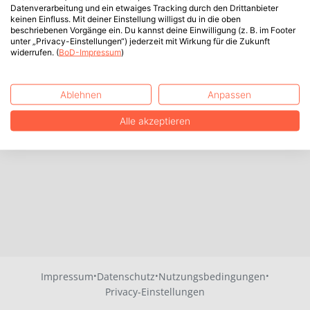
Datenverarbeitung und ein etwaiges Tracking durch den Drittanbieter
keinen Einfluss. Mit deiner Einstellung willigst du in die oben
beschriebenen Vorgänge ein. Du kannst deine Einwilligung (z. B. im Footer
unter „Privacy-Einstellungen“) jederzeit mit Wirkung für die Zukunft
widerrufen. (
BoD-Impressum
)
Ablehnen
Anpassen
Alle akzeptieren
·
·
·
Impressum
Datenschutz
Nutzungsbedingungen
Privacy-Einstellungen