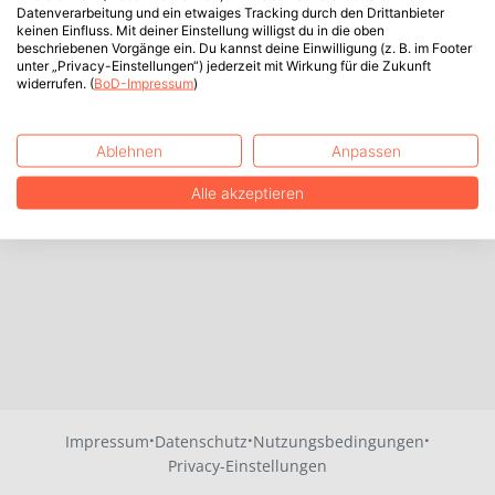
Datenverarbeitung und ein etwaiges Tracking durch den Drittanbieter
keinen Einfluss. Mit deiner Einstellung willigst du in die oben
beschriebenen Vorgänge ein. Du kannst deine Einwilligung (z. B. im Footer
unter „Privacy-Einstellungen“) jederzeit mit Wirkung für die Zukunft
widerrufen. (
BoD-Impressum
)
Ablehnen
Anpassen
Alle akzeptieren
·
·
·
Impressum
Datenschutz
Nutzungsbedingungen
Privacy-Einstellungen