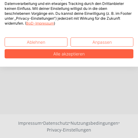
Datenverarbeitung und ein etwaiges Tracking durch den Drittanbieter
keinen Einfluss. Mit deiner Einstellung willigst du in die oben
beschriebenen Vorgänge ein. Du kannst deine Einwilligung (z. B. im Footer
unter „Privacy-Einstellungen“) jederzeit mit Wirkung für die Zukunft
widerrufen. (
BoD-Impressum
)
Ablehnen
Anpassen
Alle akzeptieren
·
·
·
Impressum
Datenschutz
Nutzungsbedingungen
Privacy-Einstellungen