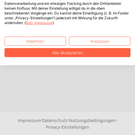
Datenverarbeitung und ein etwaiges Tracking durch den Drittanbieter
keinen Einfluss. Mit deiner Einstellung willigst du in die oben
beschriebenen Vorgänge ein. Du kannst deine Einwilligung (z. B. im Footer
unter „Privacy-Einstellungen“) jederzeit mit Wirkung für die Zukunft
widerrufen. (
BoD-Impressum
)
Ablehnen
Anpassen
Alle akzeptieren
·
·
·
Impressum
Datenschutz
Nutzungsbedingungen
Privacy-Einstellungen