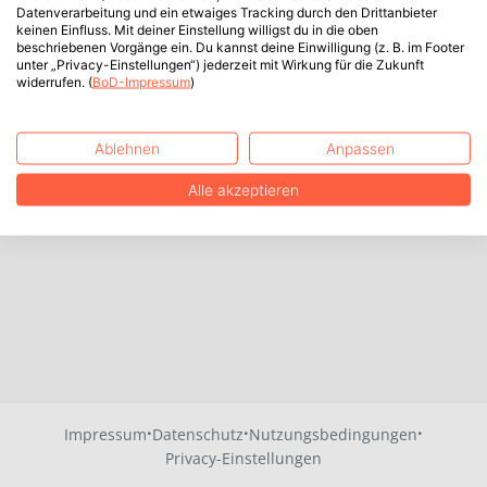
Datenverarbeitung und ein etwaiges Tracking durch den Drittanbieter
keinen Einfluss. Mit deiner Einstellung willigst du in die oben
beschriebenen Vorgänge ein. Du kannst deine Einwilligung (z. B. im Footer
unter „Privacy-Einstellungen“) jederzeit mit Wirkung für die Zukunft
widerrufen. (
BoD-Impressum
)
Ablehnen
Anpassen
Alle akzeptieren
·
·
·
Impressum
Datenschutz
Nutzungsbedingungen
Privacy-Einstellungen