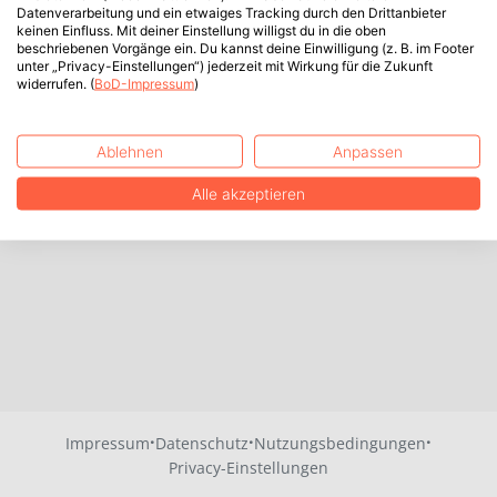
Datenverarbeitung und ein etwaiges Tracking durch den Drittanbieter
keinen Einfluss. Mit deiner Einstellung willigst du in die oben
beschriebenen Vorgänge ein. Du kannst deine Einwilligung (z. B. im Footer
unter „Privacy-Einstellungen“) jederzeit mit Wirkung für die Zukunft
widerrufen. (
BoD-Impressum
)
Ablehnen
Anpassen
Alle akzeptieren
·
·
·
Impressum
Datenschutz
Nutzungsbedingungen
Privacy-Einstellungen