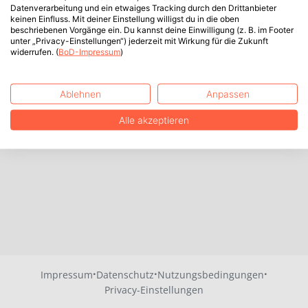
Datenverarbeitung und ein etwaiges Tracking durch den Drittanbieter
keinen Einfluss. Mit deiner Einstellung willigst du in die oben
beschriebenen Vorgänge ein. Du kannst deine Einwilligung (z. B. im Footer
unter „Privacy-Einstellungen“) jederzeit mit Wirkung für die Zukunft
widerrufen. (
BoD-Impressum
)
Ablehnen
Anpassen
Alle akzeptieren
·
·
·
Impressum
Datenschutz
Nutzungsbedingungen
Privacy-Einstellungen