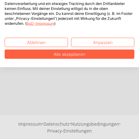
Datenverarbeitung und ein etwaiges Tracking durch den Drittanbieter
keinen Einfluss. Mit deiner Einstellung willigst du in die oben
beschriebenen Vorgänge ein. Du kannst deine Einwilligung (z. B. im Footer
unter „Privacy-Einstellungen“) jederzeit mit Wirkung für die Zukunft
widerrufen. (
BoD-Impressum
)
Ablehnen
Anpassen
Alle akzeptieren
·
·
·
Impressum
Datenschutz
Nutzungsbedingungen
Privacy-Einstellungen