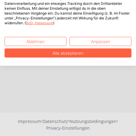
Datenverarbeitung und ein etwaiges Tracking durch den Drittanbieter
keinen Einfluss. Mit deiner Einstellung willigst du in die oben
beschriebenen Vorgänge ein. Du kannst deine Einwilligung (z. B. im Footer
unter „Privacy-Einstellungen“) jederzeit mit Wirkung für die Zukunft
widerrufen. (
BoD-Impressum
)
Ablehnen
Anpassen
Alle akzeptieren
·
·
·
Impressum
Datenschutz
Nutzungsbedingungen
Privacy-Einstellungen