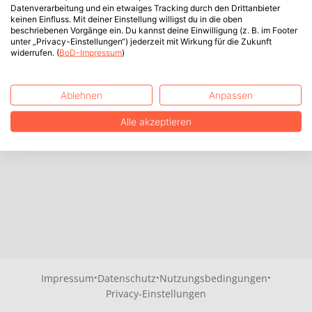
Datenverarbeitung und ein etwaiges Tracking durch den Drittanbieter
keinen Einfluss. Mit deiner Einstellung willigst du in die oben
beschriebenen Vorgänge ein. Du kannst deine Einwilligung (z. B. im Footer
unter „Privacy-Einstellungen“) jederzeit mit Wirkung für die Zukunft
widerrufen. (
BoD-Impressum
)
Ablehnen
Anpassen
Alle akzeptieren
·
·
·
Impressum
Datenschutz
Nutzungsbedingungen
Privacy-Einstellungen