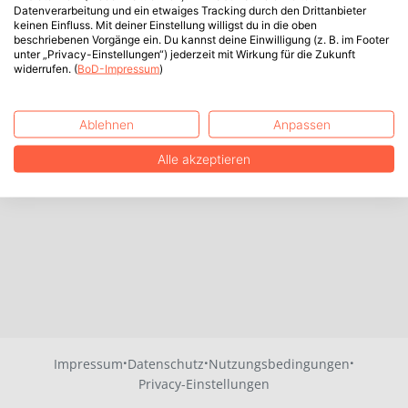
Datenverarbeitung und ein etwaiges Tracking durch den Drittanbieter
keinen Einfluss. Mit deiner Einstellung willigst du in die oben
beschriebenen Vorgänge ein. Du kannst deine Einwilligung (z. B. im Footer
unter „Privacy-Einstellungen“) jederzeit mit Wirkung für die Zukunft
widerrufen. (
BoD-Impressum
)
Ablehnen
Anpassen
Alle akzeptieren
·
·
·
Impressum
Datenschutz
Nutzungsbedingungen
Privacy-Einstellungen