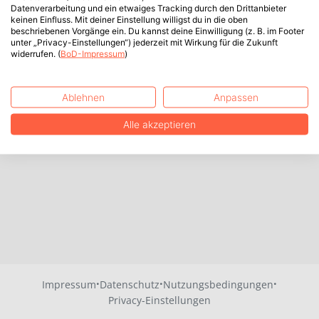
Datenverarbeitung und ein etwaiges Tracking durch den Drittanbieter
keinen Einfluss. Mit deiner Einstellung willigst du in die oben
beschriebenen Vorgänge ein. Du kannst deine Einwilligung (z. B. im Footer
unter „Privacy-Einstellungen“) jederzeit mit Wirkung für die Zukunft
widerrufen. (
BoD-Impressum
)
Ablehnen
Anpassen
Alle akzeptieren
·
·
·
Impressum
Datenschutz
Nutzungsbedingungen
Privacy-Einstellungen